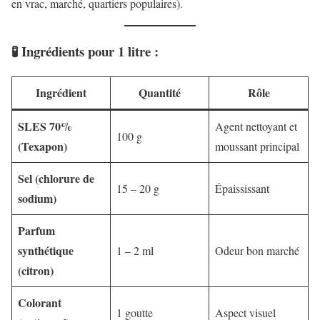
en vrac, marché, quartiers populaires).
🧪
Ingrédients pour 1 litre :
Ingrédient
Quantité
Rôle
SLES 70%
Agent nettoyant et
100 g
(Texapon)
moussant principal
Sel (chlorure de
15 – 20 g
Épaississant
sodium)
Parfum
synthétique
1 – 2 ml
Odeur bon marché
(citron)
Colorant
1 goutte
Aspect visuel