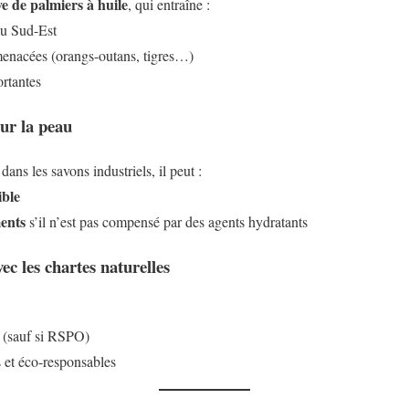
ve de palmiers à huile
, qui entraîne :
du Sud-Est
menacées (orangs-outans, tigres…)
rtantes
sur la peau
dans les savons industriels, il peut :
ible
ments
s’il n’est pas compensé par des agents hydratants
ec les chartes naturelles
 (sauf si RSPO)
et éco-responsables