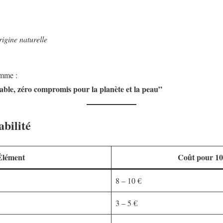
igine naturelle
omme :
able, zéro compromis pour la planète et la peau”
abilité
Élément
Coût pour 10
8 – 10 €
3 – 5 €