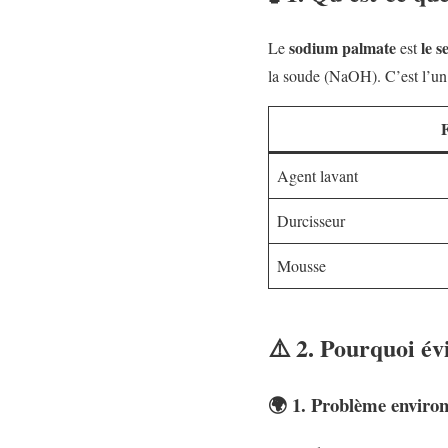
sodium palmate
le s
Le
est
la soude (NaOH). C’est l’u
F
Agent lavant
Durcisseur
Mousse
⚠️ 2. Pourquoi év
🌍 1.
Problème enviro