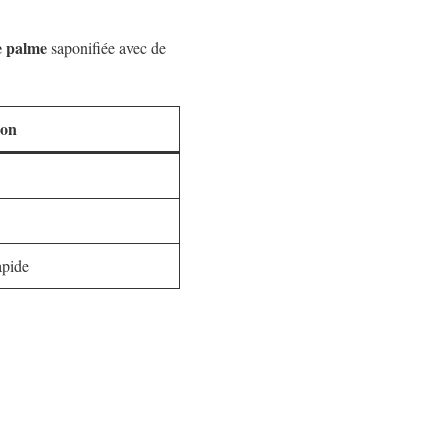
e palme
saponifiée avec de
ion
apide