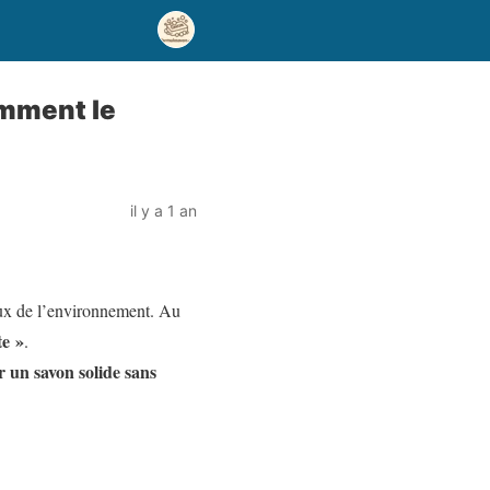
omment le
il y a 1 an
eux de l’environnement. Au
e »
.
 un savon solide sans