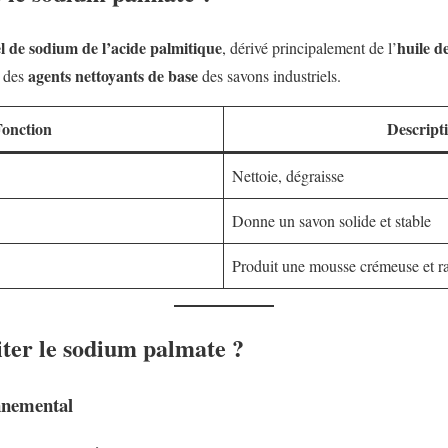
el de sodium de l’acide palmitique
huile d
, dérivé principalement de l’
agents nettoyants de base
n des
des savons industriels.
onction
Descript
Nettoie, dégraisse
Donne un savon solide et stable
Produit une mousse crémeuse et r
iter le sodium palmate ?
nnemental