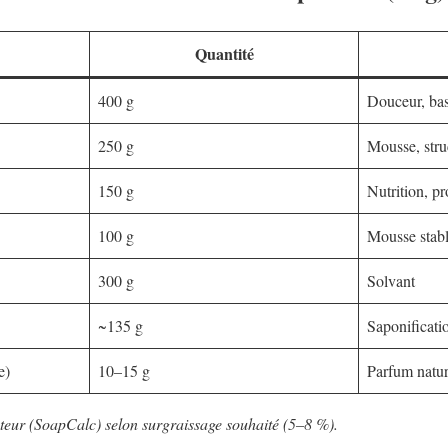
Quantité
400 g
Douceur, bas
250 g
Mousse, stru
150 g
Nutrition, pr
100 g
Mousse stab
300 g
Solvant
~135 g
Saponificati
e)
10–15 g
Parfum natur
ateur (SoapCalc) selon surgraissage souhaité (5–8 %).