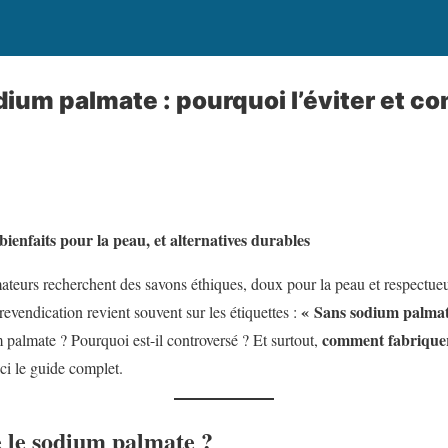
ium palmate : pourquoi l’éviter et c
ienfaits pour la peau, et alternatives durables
teurs recherchent des savons éthiques, doux pour la peau et respectu
« Sans sodium palmat
evendication revient souvent sur les étiquettes :
comment fabriquer
 palmate ? Pourquoi est-il controversé ? Et surtout,
ci le guide complet.
ue le sodium palmate ?