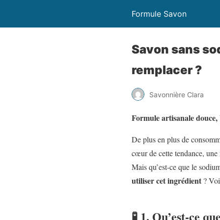
Formule Savon
Savon sans sod
remplacer ?
Savonnière Clara
Formule artisanale douce, b
De plus en plus de consomma
cœur de cette tendance, une r
Mais qu’est-ce que le sodium
utiliser cet ingrédient
? Voi
🧪 1. Qu’est-ce q