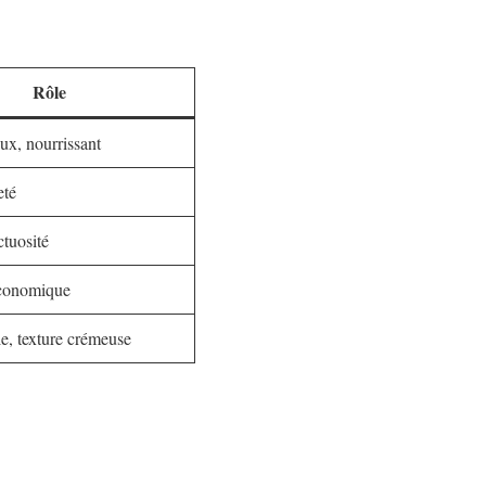
Rôle
ux, nourrissant
eté
tuosité
économique
e, texture crémeuse