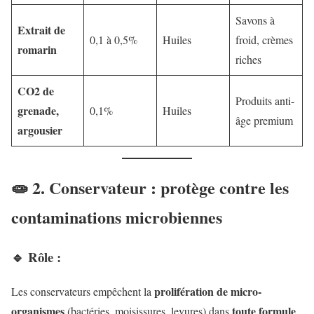
Savons à
Extrait de
0,1 à 0,5%
Huiles
froid, crèmes
romarin
riches
CO2 de
Produits anti-
grenade,
0,1%
Huiles
âge premium
argousier
🧫 2. Conservateur : protège contre les
contaminations microbiennes
🔹 Rôle :
prolifération de micro-
Les conservateurs empêchent la
organismes
toute formule
(bactéries, moisissures, levures) dans