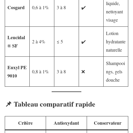
liquide,
Cosgard
0,6 à 1%
3 à 8
✔️
nettoyant
visage
Lotion
Leucidal
2 à 4%
≤ 5
✔️
hydratante
® SF
naturelle
Shampooi
Euxyl PE
0,8 à 1%
3 à 8
❌
ngs, gels
9010
douche
📌 Tableau comparatif rapide
Critère
Antioxydant
Conservateur