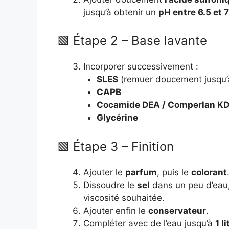
jusqu’à obtenir un
pH entre 6.5 et 7
🟩 Étape 2 – Base lavante
Incorporer successivement :
SLES
(remuer doucement jusqu’à
CAPB
Cocamide DEA / Comperlan K
Glycérine
🟩 Étape 3 – Finition
Ajouter le
parfum
, puis le
colorant
Dissoudre le
sel
dans un peu d’eau, 
viscosité souhaitée.
Ajouter enfin le
conservateur
.
Compléter avec de l’eau jusqu’à
1 li