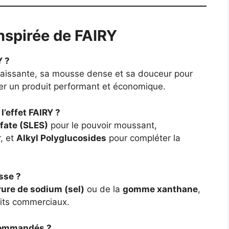
nspirée de FAIRY
Y ?
raissante, sa mousse dense et sa douceur pour
uer un produit performant et économique.
 l’effet FAIRY ?
fate (SLES)
pour le pouvoir moussant,
, et
Alkyl Polyglucosides
pour compléter la
sse ?
rure de sodium (sel)
ou de la
gomme xanthane
,
uits commerciaux.
ecommandés ?