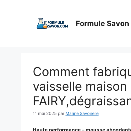
Aller
au
contenu
Formule Savon
Comment fabriquer
vaisselle maison 
FAIRY,dégraissan
11 mai 2025
par
Marine Savonelle
Haute performance – mousse abondante