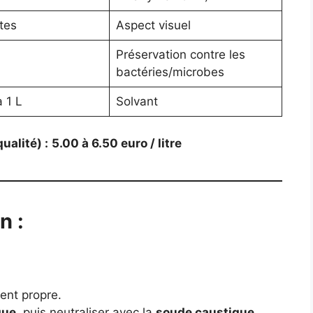
tes
Aspect visuel
Préservation contre les
bactéries/microbes
 1 L
Solvant
ualité) :
5.00 à 6.50 euro / litre
n :
ent propre.
que
, puis neutraliser avec la
soude caustique