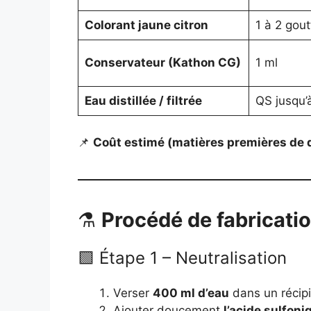
Colorant jaune citron
1 à 2 gout
Conservateur (Kathon CG)
1 ml
Eau distillée / filtrée
QS jusqu’à
📌
Coût estimé (matières premières de q
⚗️
Procédé de fabricatio
🟩 Étape 1 – Neutralisation
Verser
400 ml d’eau
dans un récipi
Ajouter doucement
l’acide sulfoni