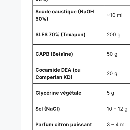
Soude caustique (NaOH
~10 ml
50%)
SLES 70% (Texapon)
200 g
CAPB (Betaïne)
50 g
Cocamide DEA (ou
20 g
Comperlan KD)
Glycérine végétale
5 g
Sel (NaCl)
10 – 12 g
Parfum citron puissant
3 – 4 ml