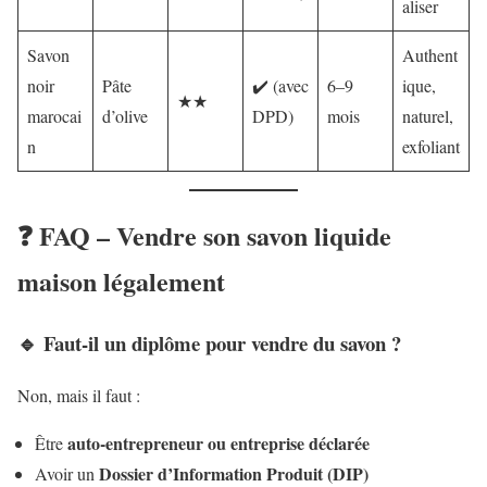
aliser
Savon
Authent
noir
Pâte
✔️ (avec
6–9
ique,
★★
marocai
d’olive
DPD)
mois
naturel,
n
exfoliant
❓ FAQ – Vendre son savon liquide
maison légalement
🔹 Faut-il un diplôme pour vendre du savon ?
Non, mais il faut :
auto-entrepreneur ou entreprise déclarée
Être
Dossier d’Information Produit (DIP)
Avoir un