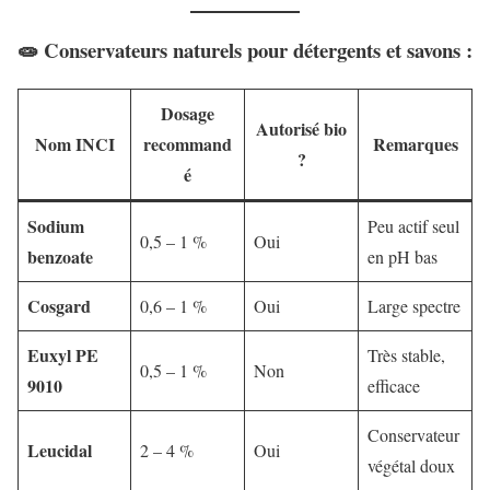
🧫 Conservateurs naturels pour détergents et savons :
Dosage
Autorisé bio
Nom INCI
recommand
Remarques
?
é
Sodium
Peu actif seul
0,5 – 1 %
Oui
benzoate
en pH bas
Cosgard
0,6 – 1 %
Oui
Large spectre
Euxyl PE
Très stable,
0,5 – 1 %
Non
9010
efficace
Conservateur
Leucidal
2 – 4 %
Oui
végétal doux