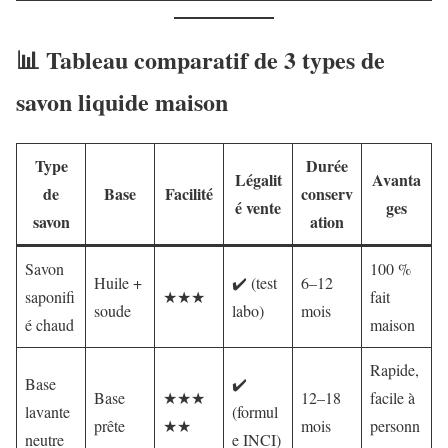
📊 Tableau comparatif de 3 types de
savon liquide maison
Type
Durée
Légalit
Avanta
de
Base
Facilité
conserv
é vente
ges
savon
ation
Savon
100 %
Huile +
✔️ (test
6–12
saponifi
★★★
fait
soude
labo)
mois
é chaud
maison
Rapide,
Base
✔️
Base
★★★
12–18
facile à
lavante
(formul
prête
★★
mois
personn
neutre
e INCI)