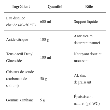
Ingrédient
Quantité
Rôle
Eau distillée
600 ml
Support liquide
chaude (40–50 °C)
Anticalcaire,
Acide citrique
100 g
détartrant naturel
Tensioactif Decyl
Nettoyant doux et
100 ml
Glucoside
moussant
Cristaux de soude
Alcalin,
(carbonate de
50 g
dégraissant
sodium)
Épaississant
Gomme xanthane
5 g
naturel (gel WC)