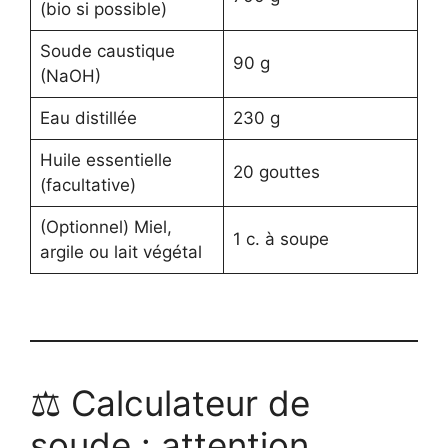
(bio si possible)
Soude caustique
90 g
(NaOH)
Eau distillée
230 g
Huile essentielle
20 gouttes
(facultative)
(Optionnel) Miel,
1 c. à soupe
argile ou lait végétal
⚖️ Calculateur de
soude : attention