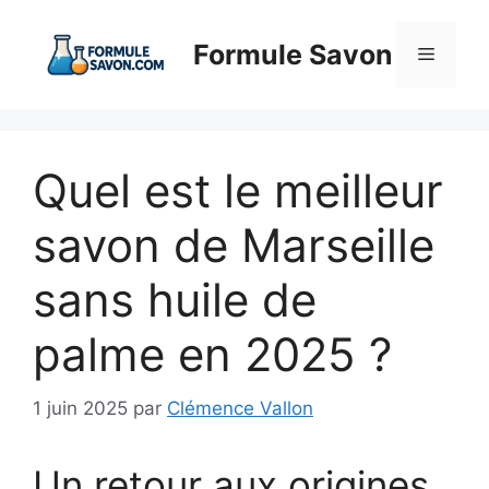
Aller
au
Formule Savon
Menu
contenu
Quel est le meilleur
savon de Marseille
sans huile de
palme en 2025 ?
1 juin 2025
par
Clémence Vallon
Un retour aux origines